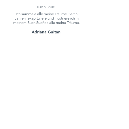
Buch, 2016
Ich sammele alle meine Träume. Seit 5
Jahren rekapituliere und illustriere ich in
meinem Buch Sueños alle meine Träume.
Adriana Gaitan
adriana.design
Adriana Gaitan - Illustration & Grafik
Mail:
adriana.gaitan.design@gmail.com
Impressum & AGB
Datenschutz