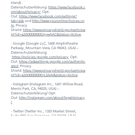
Irland) -
Datenschutzerklärung:
https://www.facebook.c
om/about/privacy/
, Opt-
Out:
https://www.facebook.com/settings?
tab=ads
und
http://www.youronlinechoices.co
m
, Privacy
Shield:
https://www.privacyshield.gov/participa
nt?id=a2zt0000000GnywAAC&status=Active
.
- Google (Google LLC, 1600 Amphitheatre
Parkway, Mountain View, CA 94043, USA) –
Datenschutzerklärung:
https://policies.google.com/privacy
, Opt-
Out:
https://adssettings.google.com/authentic
ated
, Privacy
Shield:
https://www.privacyshield.gov/participa
nt?id=a2zt000000001L5AAI&status=Active
.
- Instagram (Instagram Inc., 1601 Willow Road,
Menlo Park, CA, 94025, USA) –
Datenschutzerklärung/ Opt-
Out:
http://instagram.com/about/legal/privacy
/
.
- Twitter (Twitter Inc., 1355 Market Street,
Suite 900, San Francisco, CA 94103, USA) -
Datenschutzerklärung:
https://twitter.com/de/
privacy
, Opt-
Out:
https://twitter.com/personalization
,
Privacy