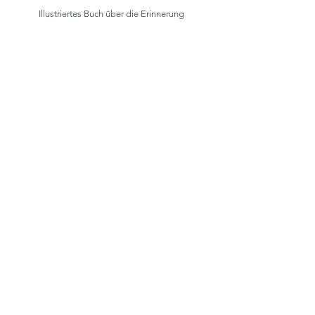
Illustriertes Buch über die Erinnerung
von Soldaten und Nonnen aus dem
Zweiten Weltkrieg.
Adriana Gaitan
adriana.design
Adriana Gaitan - Illustration & Grafik
Mail:
adriana.gaitan.design@gmail.com
Impressum & AGB
Datenschutz