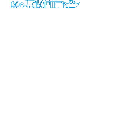
Meine Stadt
Corporate Design, 2016
Eine Stadt für alle. Es gibt Aktivitäten
und Ausgehviertel für jeden Geschmack.
Mit meine Arbeit zeige ich die Vielfalt der
schönste Stadt Südamerikas.
Adriana Gaitan
adriana.design